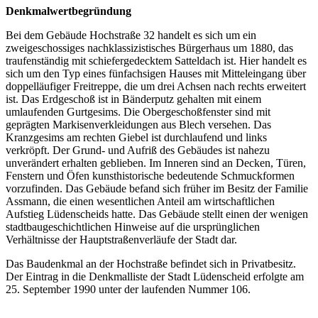
Denkmalwertbegründung
Bei dem Gebäude Hochstraße 32 handelt es sich um ein
zweigeschossiges nachklassizistisches Bürgerhaus um 1880, das
traufenständig mit schiefergedecktem Satteldach ist. Hier handelt es
sich um den Typ eines fünfachsigen Hauses mit Mitteleingang über
doppelläufiger Freitreppe, die um drei Achsen nach rechts erweitert
ist. Das Erdgeschoß ist in Bänderputz gehalten mit einem
umlaufenden Gurtgesims. Die Obergeschoßfenster sind mit
geprägten Markisenverkleidungen aus Blech versehen. Das
Kranzgesims am rechten Giebel ist durchlaufend und links
verkröpft. Der Grund- und Aufriß des Gebäudes ist nahezu
unverändert erhalten geblieben. Im Inneren sind an Decken, Türen,
Fenstern und Öfen kunsthistorische bedeutende Schmuckformen
vorzufinden. Das Gebäude befand sich früher im Besitz der Familie
Assmann, die einen wesentlichen Anteil am wirtschaftlichen
Aufstieg Lüdenscheids hatte. Das Gebäude stellt einen der wenigen
stadtbaugeschichtlichen Hinweise auf die ursprünglichen
Verhältnisse der Hauptstraßenverläufe der Stadt dar.
Das Baudenkmal an der Hochstraße befindet sich in Privatbesitz.
Der Eintrag in die Denkmalliste der Stadt Lüdenscheid erfolgte am
25. September 1990 unter der laufenden Nummer 106.