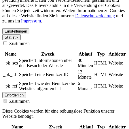
pseudonymisierte Daten von Website-Besuchern gesammelt und
ausgewertet. Das Einverständnis in die Verwendung der Cookies
können Sie jederzeit widerrufen. Weitere Informationen zu Cookies
auf dieser Website finden Sie in unserer
Datenschutzerklärung
und
zu uns im
Impressum
.
Einstellungen
Statistik
Zustimmen
Name
Zweck
Ablauf
Typ
Anbieter
Speichert Informationen über
30
_pk_ses
HTML
Website
den Besuch der Website
Minuten
13
_pk_id
Speichert eine Benutzer-ID
HTML
Website
Monate
Speichert wie der Benutzer die
6
_pk_ref
HTML
Website
Website aufgerufen hat
Monate
Erforderlich
Zustimmen
Diese Cookies werden für eine reibungslose Funktion unserer
Website benötigt.
Name
Zweck
Ablauf
Typ
Anbieter