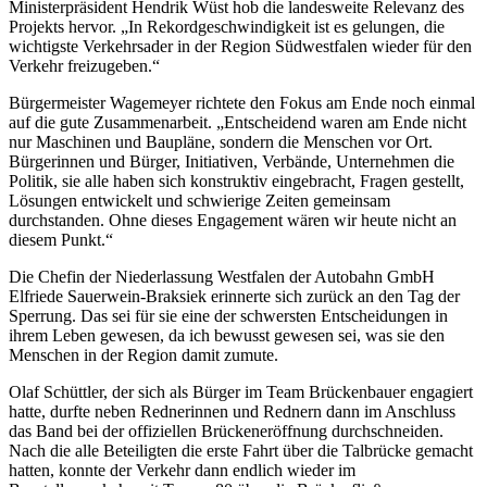
Ministerpräsident Hendrik Wüst hob die landesweite Relevanz des
Projekts hervor. „In Rekordgeschwindigkeit ist es gelungen, die
wichtigste Verkehrsader in der Region Südwestfalen wieder für den
Verkehr freizugeben.“
Bürgermeister Wagemeyer richtete den Fokus am Ende noch einmal
auf die gute Zusammenarbeit. „Entscheidend waren am Ende nicht
nur Maschinen und Baupläne, sondern die Menschen vor Ort.
Bürgerinnen und Bürger, Initiativen, Verbände, Unternehmen die
Politik, sie alle haben sich konstruktiv eingebracht, Fragen gestellt,
Lösungen entwickelt und schwierige Zeiten gemeinsam
durchstanden. Ohne dieses Engagement wären wir heute nicht an
diesem Punkt.“
Die Chefin der Niederlassung Westfalen der Autobahn GmbH
Elfriede Sauerwein-Braksiek erinnerte sich zurück an den Tag der
Sperrung. Das sei für sie eine der schwersten Entscheidungen in
ihrem Leben gewesen, da ich bewusst gewesen sei, was sie den
Menschen in der Region damit zumute.
Olaf Schüttler, der sich als Bürger im Team Brückenbauer engagiert
hatte, durfte neben Rednerinnen und Rednern dann im Anschluss
das Band bei der offiziellen Brückeneröffnung durchschneiden.
Nach die alle Beteiligten die erste Fahrt über die Talbrücke gemacht
hatten, konnte der Verkehr dann endlich wieder im