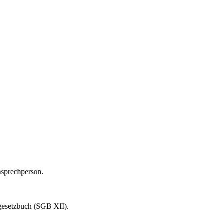
nsprechperson.
gesetzbuch (SGB XII).