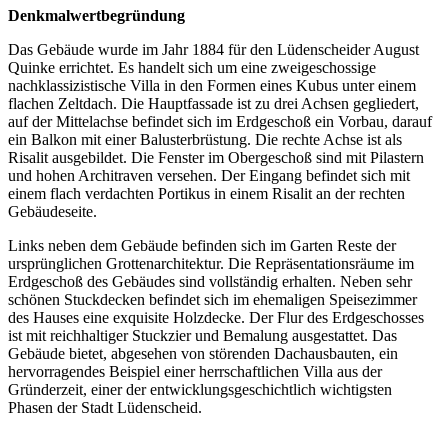
Denkmalwertbegründung
Das Gebäude wurde im Jahr 1884 für den Lüdenscheider August
Quinke errichtet. Es handelt sich um eine zweigeschossige
nachklassizistische Villa in den Formen eines Kubus unter einem
flachen Zeltdach. Die Hauptfassade ist zu drei Achsen gegliedert,
auf der Mittelachse befindet sich im Erdgeschoß ein Vorbau, darauf
ein Balkon mit einer Balusterbrüstung. Die rechte Achse ist als
Risalit ausgebildet. Die Fenster im Obergeschoß sind mit Pilastern
und hohen Architraven versehen. Der Eingang befindet sich mit
einem flach verdachten Portikus in einem Risalit an der rechten
Gebäudeseite.
Links neben dem Gebäude befinden sich im Garten Reste der
ursprünglichen Grottenarchitektur. Die Repräsentationsräume im
Erdgeschoß des Gebäudes sind vollständig erhalten. Neben sehr
schönen Stuckdecken befindet sich im ehemaligen Speisezimmer
des Hauses eine exquisite Holzdecke. Der Flur des Erdgeschosses
ist mit reichhaltiger Stuckzier und Bemalung ausgestattet. Das
Gebäude bietet, abgesehen von störenden Dachausbauten, ein
hervorragendes Beispiel einer herrschaftlichen Villa aus der
Gründerzeit, einer der entwicklungsgeschichtlich wichtigsten
Phasen der Stadt Lüdenscheid.