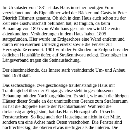
Im Urkataster von 1831 ist das Haus in seiner heutigen Form
verzeichnet und als Eigentümer wird der Bäcker und Gastwirt Peter
Dietrich Hüsmert genannt. Ob sich in dem Haus auch schon zu der
Zeit eine Gastwirtschaft befunden hat, ist fraglich, da beim
Bauantrag von 1895 von Wohnhaus geschrieben wird.Die ersten
aktenkundigen Veränderungen in dem Haus haben 1895
stattgefunden. Hier wurde im Erdgeschoss eine Wand entfernt und
durch einen eisernen Unterzug ersetzt sowie die Fenster zur
Herzogstraße erneuert. 1901 wird der Fußboden im Erdgeschoss der
östlichen Haushälfte tiefer, auf Straßenniveau gelegt. Eisenträger im
Längsverband tragen die Steinausfachung.
Der einschneidende, das Innere stark verändernde Um- und Anbau
fand 1978 statt.
Das sechsachsige, zweigeschossige traufenständige Haus mit
Traufengiebel über der Eingangsachse steht in geschlossener
Bebauung mit den Nachbargebäuden. Es steht, wie auch die übrigen
Häuser dieser Straße an der unmittelbaren Grenze zum Straßenraum.
Es hat die doppelte Breite der Nachbarhäuser. Während die
dreiachsig angelegt sind, hat das Haus Herzogstraße 15 sechs
Fensterachsen. So liegt auch der Hauseingang nicht in der Mitte,
sondern um eine Achse nach Osten verschoben. Die Fenster sind
hochrechteckig, die oberen etwas niedriger als die unteren. Die