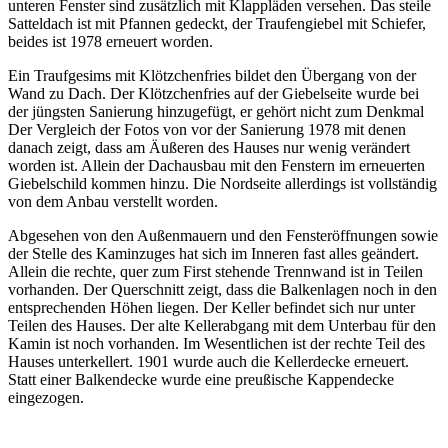
unteren Fenster sind zusätzlich mit Klappläden versehen. Das steile
Satteldach ist mit Pfannen gedeckt, der Traufengiebel mit Schiefer,
beides ist 1978 erneuert worden.
Ein Traufgesims mit Klötzchenfries bildet den Übergang von der
Wand zu Dach. Der Klötzchenfries auf der Giebelseite wurde bei
der jüngsten Sanierung hinzugefügt, er gehört nicht zum Denkmal
Der Vergleich der Fotos von vor der Sanierung 1978 mit denen
danach zeigt, dass am Äußeren des Hauses nur wenig verändert
worden ist. Allein der Dachausbau mit den Fenstern im erneuerten
Giebelschild kommen hinzu. Die Nordseite allerdings ist vollständig
von dem Anbau verstellt worden.
Abgesehen von den Außenmauern und den Fensteröffnungen sowie
der Stelle des Kaminzuges hat sich im Inneren fast alles geändert.
Allein die rechte, quer zum First stehende Trennwand ist in Teilen
vorhanden. Der Querschnitt zeigt, dass die Balkenlagen noch in den
entsprechenden Höhen liegen. Der Keller befindet sich nur unter
Teilen des Hauses. Der alte Kellerabgang mit dem Unterbau für den
Kamin ist noch vorhanden. Im Wesentlichen ist der rechte Teil des
Hauses unterkellert. 1901 wurde auch die Kellerdecke erneuert.
Statt einer Balkendecke wurde eine preußische Kappendecke
eingezogen.