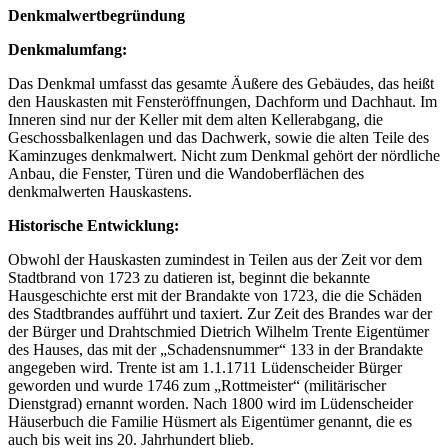
Denkmalwertbegründung
Denkmalumfang:
Das Denkmal umfasst das gesamte Äußere des Gebäudes, das heißt
den Hauskasten mit Fensteröffnungen, Dachform und Dachhaut. Im
Inneren sind nur der Keller mit dem alten Kellerabgang, die
Geschossbalkenlagen und das Dachwerk, sowie die alten Teile des
Kaminzuges denkmalwert. Nicht zum Denkmal gehört der nördliche
Anbau, die Fenster, Türen und die Wandoberflächen des
denkmalwerten Hauskastens.
Historische Entwicklung:
Obwohl der Hauskasten zumindest in Teilen aus der Zeit vor dem
Stadtbrand von 1723 zu datieren ist, beginnt die bekannte
Hausgeschichte erst mit der Brandakte von 1723, die die Schäden
des Stadtbrandes aufführt und taxiert. Zur Zeit des Brandes war der
der Bürger und Drahtschmied Dietrich Wilhelm Trente Eigentümer
des Hauses, das mit der „Schadensnummer“ 133 in der Brandakte
angegeben wird. Trente ist am 1.1.1711 Lüdenscheider Bürger
geworden und wurde 1746 zum „Rottmeister“ (militärischer
Dienstgrad) ernannt worden. Nach 1800 wird im Lüdenscheider
Häuserbuch die Familie Hüsmert als Eigentümer genannt, die es
auch bis weit ins 20. Jahrhundert blieb.