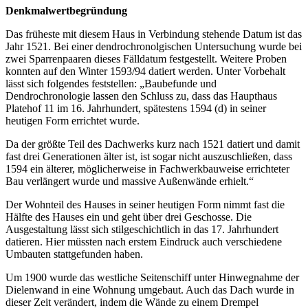
Denkmalwertbegründung
Das früheste mit diesem Haus in Verbindung stehende Datum ist das
Jahr 1521. Bei einer dendrochronolgischen Untersuchung wurde bei
zwei Sparrenpaaren dieses Fälldatum festgestellt. Weitere Proben
konnten auf den Winter 1593/94 datiert werden. Unter Vorbehalt
lässt sich folgendes feststellen: „Baubefunde und
Dendrochronologie lassen den Schluss zu, dass das Haupthaus
Platehof 11 im 16. Jahrhundert, spätestens 1594 (d) in seiner
heutigen Form errichtet wurde.
Da der größte Teil des Dachwerks kurz nach 1521 datiert und damit
fast drei Generationen älter ist, ist sogar nicht auszuschließen, dass
1594 ein älterer, möglicherweise in Fachwerkbauweise errichteter
Bau verlängert wurde und massive Außenwände erhielt.“
Der Wohnteil des Hauses in seiner heutigen Form nimmt fast die
Hälfte des Hauses ein und geht über drei Geschosse. Die
Ausgestaltung lässt sich stilgeschichtlich in das 17. Jahrhundert
datieren. Hier müssten nach erstem Eindruck auch verschiedene
Umbauten stattgefunden haben.
Um 1900 wurde das westliche Seitenschiff unter Hinwegnahme der
Dielenwand in eine Wohnung umgebaut. Auch das Dach wurde in
dieser Zeit verändert, indem die Wände zu einem Drempel