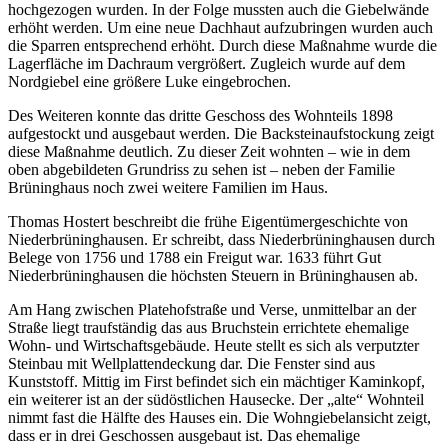
hochgezogen wurden. In der Folge mussten auch die Giebelwände
erhöht werden. Um eine neue Dachhaut aufzubringen wurden auch
die Sparren entsprechend erhöht. Durch diese Maßnahme wurde die
Lagerfläche im Dachraum vergrößert. Zugleich wurde auf dem
Nordgiebel eine größere Luke eingebrochen.
Des Weiteren konnte das dritte Geschoss des Wohnteils 1898
aufgestockt und ausgebaut werden. Die Backsteinaufstockung zeigt
diese Maßnahme deutlich. Zu dieser Zeit wohnten – wie in dem
oben abgebildeten Grundriss zu sehen ist – neben der Familie
Brüninghaus noch zwei weitere Familien im Haus.
Thomas Hostert beschreibt die frühe Eigentümergeschichte von
Niederbrüninghausen. Er schreibt, dass Niederbrüninghausen durch
Belege von 1756 und 1788 ein Freigut war. 1633 führt Gut
Niederbrüninghausen die höchsten Steuern in Brüninghausen ab.
Am Hang zwischen Platehofstraße und Verse, unmittelbar an der
Straße liegt traufständig das aus Bruchstein errichtete ehemalige
Wohn- und Wirtschaftsgebäude. Heute stellt es sich als verputzter
Steinbau mit Wellplattendeckung dar. Die Fenster sind aus
Kunststoff. Mittig im First befindet sich ein mächtiger Kaminkopf,
ein weiterer ist an der südöstlichen Hausecke. Der „alte“ Wohnteil
nimmt fast die Hälfte des Hauses ein. Die Wohngiebelansicht zeigt,
dass er in drei Geschossen ausgebaut ist. Das ehemalige