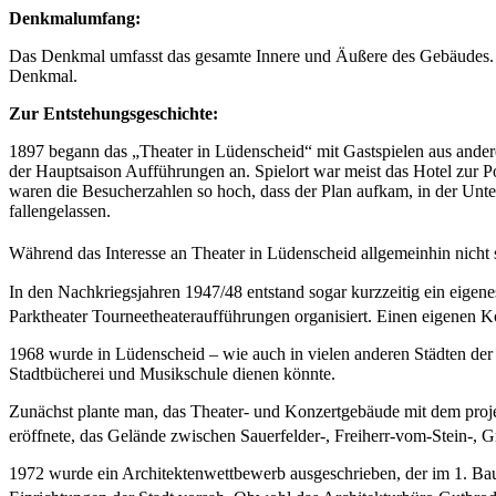
Denkmalumfang:
Das Denkmal umfasst das gesamte Innere und Äußere des Gebäudes. W
Denkmal.
Zur Entstehungsgeschichte:
1897 begann das „Theater in Lüdenscheid“ mit Gastspielen aus ander
der Hauptsaison Aufführungen an. Spielort war meist das Hotel zur P
waren die Besucherzahlen so hoch, dass der Plan aufkam, in der Unte
fallengelassen.
Während das Interesse an Theater in Lüdenscheid allgemeinhin nicht 
In den Nachkriegsjahren 1947/48 entstand sogar kurzzeitig ein eig
Parktheater Tourneetheateraufführungen organisiert. Einen eigenen Kon
1968 wurde in Lüdenscheid – wie auch in vielen anderen Städten der B
Stadtbücherei und Musikschule dienen könnte.
Zunächst plante man, das Theater- und Konzertgebäude mit dem proje
eröffnete, das Gelände zwischen Sauerfelder-, Freiherr-vom-Stein-, 
1972 wurde ein Architektenwettbewerb ausgeschrieben, der im 1. Baua