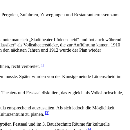
, Pergolen, Zufahrten, Zuwegungen und Restaurantterrassen zum
 nannte man sich „Stadttheater Lüdenscheid“ und bot auch während
lassiker“ als Volkstheaterstücke, die zur Aufführung kamen. 1910
 in den nächsten Jahren und 1912 wurde der Plan wieder
[1]
nen, recht verbreitet.
eben musste. Später wurden von der Kunstgemeinde Lüdenscheid im
heater- und Festsaal diskutiert, das zugleich als Volkshochschule,
a entsprechend auszustatten. Als sich jedoch die Möglichkeit
[3]
Kulturzentrum zu planen.
roßen Festsaal und im 3. Bauabschnitt Räume für kulturelle
[4]