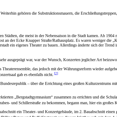
eiterhin gehören die Substruktionsmauern, die Erschließungstreppen
en Städten, die meist in der Nebensaison in die Stadt kamen. Ab 1904
ost an der Ecke Knapper Straße/Rathausplatz. Es waren weniger die „K
rstadt ein eigenes Theater zu bauen. Allerdings änderte sich der Trend
sehr ausgeprägt war, war der Wunsch, Konzerten jeglicher Art beizuwoh
enes Theaterensemble, das jedoch mit der Währungsreform wieder aufg
[2]
zertsaal gab es ebenfalls nicht.
undesrepublik – über die Errichtung eines großen Kulturzentrums mit T
ktierten „Bergstadtgymnasium“ zusammen zu errichten und die Schulaul
Graben- und Schillerstraße zu bekommen, begann man, hier ein großes 
bschnitt ein Theater- und Konzertgebäude, im 2. Bauabschnitt einen g