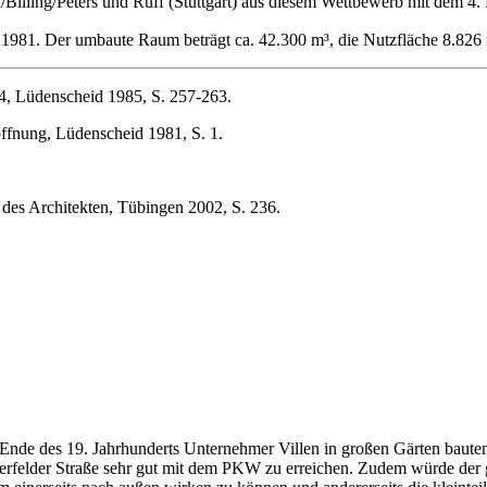
Billing/Peters und Ruff (Stuttgart) aus diesem Wettbewerb mit dem 4.
 1981. Der umbaute Raum beträgt ca. 42.300 m³, die Nutzfläche 8.826 
4, Lüdenscheid 1985, S. 257-263.
ffnung, Lüdenscheid 1981, S. 1.
es Architekten, Tübingen 2002, S. 236.
 Ende des 19. Jahrhunderts Unternehmer Villen in großen Gärten baute
erfelder Straße sehr gut mit dem PKW zu erreichen. Zudem würde der