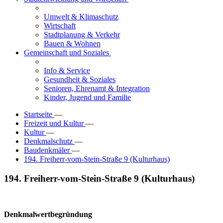
Umwelt & Klimaschutz
Wirtschaft
Stadtplanung & Verkehr
Bauen & Wohnen
Gemeinschaft und Soziales
Info & Service
Gesundheit & Soziales
Senioren, Ehrenamt & Integration
Kinder, Jugend und Familie
Startseite
—
Freizeit und Kultur
—
Kultur
—
Denkmalschutz
—
Baudenkmäler
—
194. Freiherr-vom-Stein-Straße 9 (Kulturhaus)
194. Freiherr-vom-Stein-Straße 9 (Kulturhaus)
Denkmalwertbegründung