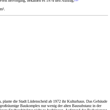
 Preis hervorging, bekamen es 1974 den Auftrag.
m².
n, plante die Stadt Lüdenscheid ab 1972 ihr Kulturhaus. Das Gebäude
 großräumige Baukomplex nur wenig der alten Bausubstanz in der