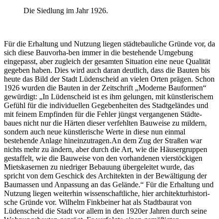
Die Siedlung im Jahr 1926.
Für die Erhaltung und Nutzung liegen städtebauliche Gründe vor, da
sich diese Bauvorha-ben immer in die bestehende Umgebung
eingepasst, aber zugleich der gesamten Situation eine neue Qualität
gegeben haben. Dies wird auch daran deutlich, dass die Bauten bis
heute das Bild der Stadt Lüdenscheid an vielen Orten prägen. Schon
1926 wurden die Bauten in der Zeitschrift „Moderne Bauformen“
gewürdigt: „In Lüdenscheid ist es ihm gelungen, mit künstlerischem
Gefühl für die individuellen Gegebenheiten des Stadtgeländes und
mit feinem Empfinden für die Fehler jüngst vergangenen Städte-
baues nicht nur die Härten dieser verfehlten Bauweise zu mildern,
sondern auch neue künstlerische Werte in diese nun einmal
bestehende Anlage hineinzutragen.An dem Zug der Straßen war
nichts mehr zu ändern, aber durch die Art, wie die Häusergruppen
gestaffelt, wie die Bauweise von den vorhandenen vierstöckigen
Mietskasernen zu niedriger Bebauung übergeleitet wurde, das
spricht von dem Geschick des Architekten in der Bewältigung der
Baumassen und Anpassung an das Gelände.“ Für die Erhaltung und
Nutzung liegen weiterhin wissenschaftliche, hier architekturhistori-
sche Gründe vor. Wilhelm Finkbeiner hat als Stadtbaurat von
Lüdenscheid die Stadt vor allem in den 1920er Jahren durch seine