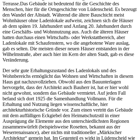
Terrasse.Das Gebäude ist bedeutend für die Geschichte des
Menschen, hier für die Ortsgeschichte von Lüdenscheid. Es bezeugt
den Wandel der Altstadt. Während die ältere Bauschicht meist
Wohnhäuser ohne Ladenlokale aufweist, zeichnen sich die Häuser
ab dem späten 19. Jahrhundert und Anfang 20. Jahrhundert durch
eine Geschäfts- und Wohnnutzung aus. Auch die älteren Häuser
hatten durchaus einen Wirtschafts- oder Werkstattbereich, aber
Ladenlokale mit Schaufenstern, wo die angebotene Ware auslag,
gab es selten. Die meisten dieser neuen Häuser entstanden in der
Wilhelmstraße, aber auch hier im Kern der alten Stadt, gab es diese
Veränderung.
Der sehr gute Erhaltungszustand des Ladenlokals und des
Wohnbereichs ermöglicht das Wohnen und Wirtschaften in diesem
Haus gut nachzuvollziehen. Obwohl aus den Bauunterlagen
hervorgeht, dass der Architekt auch Bauherr ist, hat er hier wohl
nicht gewohnt, sondern das Gebäude vermietet. Auf jeden Fall
befand sich dort 1925 die Samenhandlung Vollmann. Für die
Erhaltung und Nutzung liegen wissenschaftliche, hier
architekturhistorische Gründe vor. Zum einen vertritt das Gebäude
mit dem auffälligen Eckgiebel den Heimatschutzstil in einer
Ausprägung die Elemente aus den unterschiedlichsten Regionen
zusammenwürfelt (beispielsweise Rosetten, bekannt aus der
Weserrenaissance), aber nichts mit traditioneller „Märkischer
Architektur“ gemein hat. Im Gegenteil es wirkt in Lüdenscheid wie