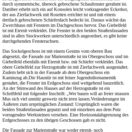
durch symmetrische, übereck gebrochene Schaufenster gerahmt ist.
Darüber erhebt sich ein auf Konsolen leicht vorkragender Eckerker,
der aus Zierfachwerk mit Rosetten errichtet ist und mit einem
dreifach gebrochenen Schieferdach bedeckt ist. Daraus wächst das
Zwerchhaus mit Fenstern im Dachgeschoss hervor. Das Giebelfeld
ist mit Eternit verkleidet. Die Fenster in den beiden Straßenfassaden
sind in allen Stockwerken unterschiedlich angeordnet, es gibt keine
durchgehenden Fensterachsen.
Das Sockelgeschoss ist mit einem Gesims vom oberen Bau
abgesetzt, die Fassade zur Marienstraße ist im Obergeschoss und im
Giebelfeld ebenfalls mit Eternit bzw. mit Schiefer verkleidet. Das
obere Giebelfeld zur Herzogstraße ist mit Zierfachwerk ausgestaltet.
Zudem hebt sich in der Fassade ab dem Obergeschoss ein
Kaminzug ab.Die Haustür ist mit feiner Jugendstilornamentik
gestaltet, die Fenster im Erdgeschoss sind weitgehend bauzeitlich.
An der Stirnwand des Hauses auf der Herzogstraße ist ein
Schriftfeld mit folgender Inschrift: „Wer bauen will an freier strassen
Mus sich viel unnütz geswetz nicht irren lassen.Veränderungen im
Äußeren zum ursprünglichen Zustand: Ursprünglich waren die
beiden Straßenfassaden geputzt und mit einzelnen aus dem Putz
vorragenden Werksteinen versehen. Eine Horizontalabgrenzung des
Erdgeschosses zu den übrigen Geschossen gab es nicht.
Die Fassade zur Marienstraße war weder eternit- noch