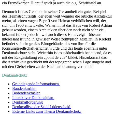
ein Fremdkörper. Hierauf spielt ja auch die o.g. Schrifttafel an.
Dennoch ist das Gebäude in seiner Gesamtheit ein gutes Beispiel
des Heimatschutzstils, der eben weit weniger die örtliche Architektur
meint, als einen vagen Begriff von Heimat verbildlichen will, der
sich um 1900 entwickelte. Weiterhin ist das Haus von Robert Adrian
gebaut worden, einem Architekten über den noch nicht sehr viel
bekannt ist, der jedoch - wie auch dieses Haus zeigt – überaus
interessant ist und in gewisser Weise zeittypisch gestaltet. In Krefeld
befindet sich ein großes Bürogebäude, das von ihm für die
Konsumgesellschaft errichtet wurde und das heute ebenfalls unter
Denkmalschutz steht. Weiterhin ist es städtebaulich bedeutend, da es
mit der Eckgestaltung ein „point de vue“ bildet. Hinzukommt das
die Architektur geschickt mit der topographischen Lage umgeht und
mit den Giebelseiten zu der Nachbarbebauung vermittelt.
Denkmalschutz
Grundlegende Informationen
Baudenkmäler
Bodendenkmäler
Interaktiver Denkmalplan
Denkmalförderung
Denkmalliste der Stadt Lüdenscheid
Externe Links zum Thema Denkmalschutz