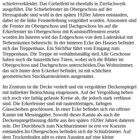
schieferverkleidet. Das Giebelfeld ist ebenfalls in Zierfachwerk
ausgeführt. Die Schiebefenster im Obergeschoss auf der
Herzogstraße sind wohl in den späten 1920er Jahren entstanden,
dabei ist die linke Fensterleibung vergrößert worden. Ansonsten sind
die Fenster im Obergeschoss und Dachgeschoss bis auf die
Erkerfenster im Obergeschoss mit Kunststofffenstern ersetzt
worden.Im Inneren wird das Erdgeschoss von dem Ladenlokal mit
Nebenräumen beherrscht. In der hinteren Ecke des Hauses befindet
sich das Treppenhaus. Ein Stichflur führt vom Eingang zum
Treppenhaus. Die Treppe ist verhältnismäßig steil.Alle Geschosse
haben noch die bauzeitlichen Türen, wobei sich die Blätter im
Obergeschoss und Dachgeschoss unterscheiden.Das Wohnzimmer,
das sich hinter dem Eckerker befindet, ist mit schlichten
geometrischen Stuckkarniesleisten ausgestattet.
Im Zentrum ist die Decke vertieft und ein vergoldeter Deckenspiegel
mit indirekter Beleuchtung eingelassen. Auf der Vergoldung heben
sich noch vier farbig gefasste Kreise ab, die jedoch stark verblasst
sind. Die Erkerfenster sind mit rautenförmigen, farbigen
Glasscheiben geschlossen. In einer Ecke befindet sich ein offener
Kamin mit Messinggitter. Sowohl dieser Kamin als auch die
Deckenspiegelfassung dürfte aus den späten 1920er Jahren datieren
sein. Der Durchbruch zum Nachbarzimmer ist erst vor Kurzem
entstanden.Im Obergeschoss befinden sich die Schlafzimmer. Auf
dem Trockenboden gibt es einen Ausstieg auf eine kleine