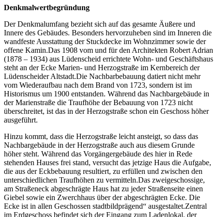
Denkmalwertbegründung
Der Denkmalumfang bezieht sich auf das gesamte Äußere und
Innere des Gebäudes. Besonders hervorzuheben sind im Inneren die
wandfeste Ausstattung der Stuckdecke im Wohnzimmer sowie der
offene Kamin.Das 1908 vom und für den Architekten Robert Adrian
(1878 – 1934) aus Lüdenscheid errichtete Wohn- und Geschäftshaus
steht an der Ecke Marien- und Herzogstraße im Kernbereich der
Lüdenscheider Altstadt.Die Nachbarbebauung datiert nicht mehr
vom Wiederaufbau nach dem Brand von 1723, sondern ist im
Historismus um 1900 entstanden. Während das Nachbargebäude in
der Marienstraße die Traufhöhe der Bebauung von 1723 nicht
überschreitet, ist das in der Herzogstraße schon ein Geschoss höher
ausgeführt.
Hinzu kommt, dass die Herzogstraße leicht ansteigt, so dass das
Nachbargebäude in der Herzogstraße auch aus diesem Grunde
höher steht. Während das Vorgängergebäude des hier in Rede
stehenden Hauses frei stand, versucht das jetzige Haus die Aufgabe,
die aus der Eckbebauung resultiert, zu erfüllen und zwischen den
unterschiedlichen Traufhöhen zu vermitteln.Das zweigeschossige,
am Straßeneck abgeschrägte Haus hat zu jeder Straßenseite einen
Giebel sowie ein Zwerchhaus über der abgeschrägten Ecke. Die
Ecke ist in allen Geschossen stadtbildprägend“ ausgestaltet.Zentral
im Erdgeschoss befindet sich der Eingang zum Ladenlokal, der