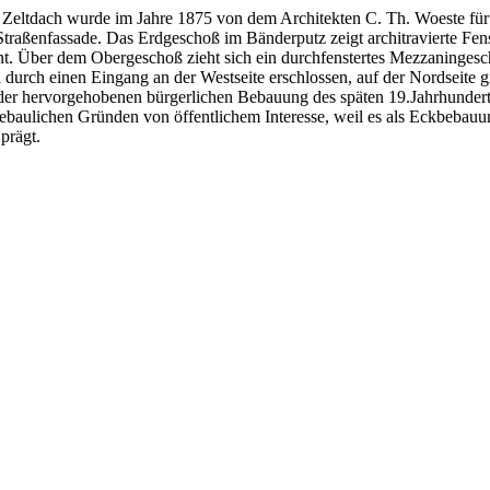
nd Zeltdach wurde im Jahre 1875 von dem Architekten C. Th. Woeste fü
traßenfassade. Das Erdgeschoß im Bänderputz zeigt architravierte Fens
nt. Über dem Obergeschoß zieht sich ein durchfenstertes Mezzaningesc
rch einen Eingang an der Westseite erschlossen, auf der Nordseite gib
der hervorgehobenen bürgerlichen Bebauung des späten 19.Jahrhundert
baulichen Gründen von öffentlichem Interesse, weil es als Eckbebauung
prägt.