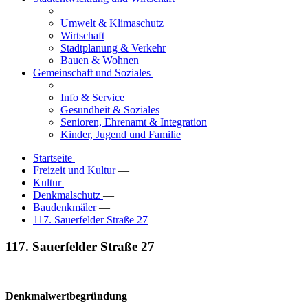
Umwelt & Klimaschutz
Wirtschaft
Stadtplanung & Verkehr
Bauen & Wohnen
Gemeinschaft und Soziales
Info & Service
Gesundheit & Soziales
Senioren, Ehrenamt & Integration
Kinder, Jugend und Familie
Startseite
—
Freizeit und Kultur
—
Kultur
—
Denkmalschutz
—
Baudenkmäler
—
117. Sauerfelder Straße 27
117. Sauerfelder Straße 27
Denkmalwertbegründung