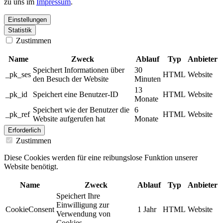
zu uns im
Impressum
.
Einstellungen
Statistik
Zustimmen
Name
Zweck
Ablauf
Typ
Anbieter
Speichert Informationen über
30
_pk_ses
HTML
Website
den Besuch der Website
Minuten
13
_pk_id
Speichert eine Benutzer-ID
HTML
Website
Monate
Speichert wie der Benutzer die
6
_pk_ref
HTML
Website
Website aufgerufen hat
Monate
Erforderlich
Zustimmen
Diese Cookies werden für eine reibungslose Funktion unserer
Website benötigt.
Name
Zweck
Ablauf
Typ
Anbieter
Speichert Ihre
Einwilligung zur
CookieConsent
1 Jahr
HTML
Website
Verwendung von
Cookies.