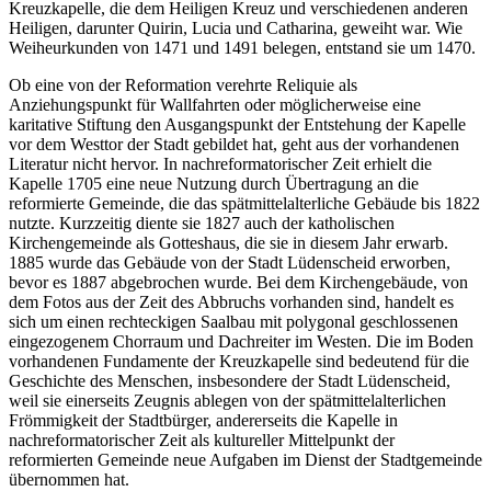
Kreuzkapelle, die dem Heiligen Kreuz und verschiedenen anderen
Heiligen, darunter Quirin, Lucia und Catharina, geweiht war. Wie
Weiheurkunden von 1471 und 1491 belegen, entstand sie um 1470.
Ob eine von der Reformation verehrte Reliquie als
Anziehungspunkt für Wallfahrten oder möglicherweise eine
karitative Stiftung den Ausgangspunkt der Entstehung der Kapelle
vor dem Westtor der Stadt gebildet hat, geht aus der vorhandenen
Literatur nicht hervor. In nachreformatorischer Zeit erhielt die
Kapelle 1705 eine neue Nutzung durch Übertragung an die
reformierte Gemeinde, die das spätmittelalterliche Gebäude bis 1822
nutzte. Kurzzeitig diente sie 1827 auch der katholischen
Kirchengemeinde als Gotteshaus, die sie in diesem Jahr erwarb.
1885 wurde das Gebäude von der Stadt Lüdenscheid erworben,
bevor es 1887 abgebrochen wurde. Bei dem Kirchengebäude, von
dem Fotos aus der Zeit des Abbruchs vorhanden sind, handelt es
sich um einen rechteckigen Saalbau mit polygonal geschlossenen
eingezogenem Chorraum und Dachreiter im Westen. Die im Boden
vorhandenen Fundamente der Kreuzkapelle sind bedeutend für die
Geschichte des Menschen, insbesondere der Stadt Lüdenscheid,
weil sie einerseits Zeugnis ablegen von der spätmittelalterlichen
Frömmigkeit der Stadtbürger, andererseits die Kapelle in
nachreformatorischer Zeit als kultureller Mittelpunkt der
reformierten Gemeinde neue Aufgaben im Dienst der Stadtgemeinde
übernommen hat.