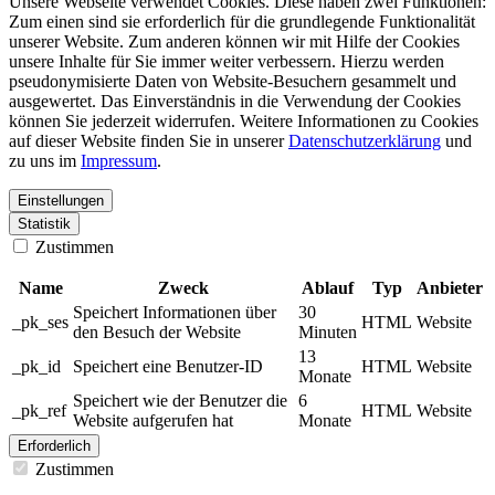
Unsere Webseite verwendet Cookies. Diese haben zwei Funktionen:
Zum einen sind sie erforderlich für die grundlegende Funktionalität
unserer Website. Zum anderen können wir mit Hilfe der Cookies
unsere Inhalte für Sie immer weiter verbessern. Hierzu werden
pseudonymisierte Daten von Website-Besuchern gesammelt und
ausgewertet. Das Einverständnis in die Verwendung der Cookies
können Sie jederzeit widerrufen. Weitere Informationen zu Cookies
auf dieser Website finden Sie in unserer
Datenschutzerklärung
und
zu uns im
Impressum
.
Einstellungen
Statistik
Zustimmen
Name
Zweck
Ablauf
Typ
Anbieter
Speichert Informationen über
30
_pk_ses
HTML
Website
den Besuch der Website
Minuten
13
_pk_id
Speichert eine Benutzer-ID
HTML
Website
Monate
Speichert wie der Benutzer die
6
_pk_ref
HTML
Website
Website aufgerufen hat
Monate
Erforderlich
Zustimmen