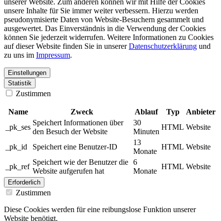
unserer Website. Zum anderen können wir mit Hilfe der Cookies
unsere Inhalte für Sie immer weiter verbessern. Hierzu werden
pseudonymisierte Daten von Website-Besuchern gesammelt und
ausgewertet. Das Einverständnis in die Verwendung der Cookies
können Sie jederzeit widerrufen. Weitere Informationen zu Cookies
auf dieser Website finden Sie in unserer
Datenschutzerklärung
und
zu uns im
Impressum
.
Einstellungen
Statistik
Zustimmen
Name
Zweck
Ablauf
Typ
Anbieter
Speichert Informationen über
30
_pk_ses
HTML
Website
den Besuch der Website
Minuten
13
_pk_id
Speichert eine Benutzer-ID
HTML
Website
Monate
Speichert wie der Benutzer die
6
_pk_ref
HTML
Website
Website aufgerufen hat
Monate
Erforderlich
Zustimmen
Diese Cookies werden für eine reibungslose Funktion unserer
Website benötigt.