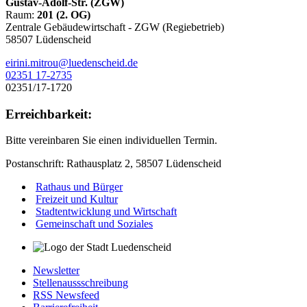
Gustav-Adolf-Str. (ZGW)
Raum:
201 (2. OG)
Zentrale Gebäudewirtschaft - ZGW (Regiebetrieb)
58507 Lüdenscheid
eirini.mitrou@luedenscheid.de
02351 17-2735
02351/17-1720
Erreichbarkeit:
Bitte vereinbaren Sie einen individuellen Termin.
Postanschrift: Rathausplatz 2, 58507 Lüdenscheid
Rathaus und Bürger
Freizeit und Kultur
Stadtentwicklung und Wirtschaft
Gemeinschaft und Soziales
Newsletter
Stellenaussschreibung
RSS Newsfeed