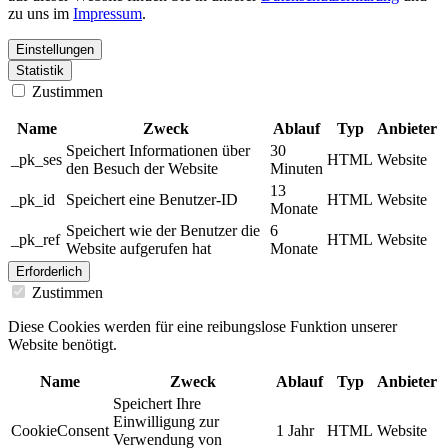
zu uns im
Impressum
.
Einstellungen
Statistik
Zustimmen
Name
Zweck
Ablauf
Typ
Anbieter
Speichert Informationen über
30
_pk_ses
HTML
Website
den Besuch der Website
Minuten
13
_pk_id
Speichert eine Benutzer-ID
HTML
Website
Monate
Speichert wie der Benutzer die
6
_pk_ref
HTML
Website
Website aufgerufen hat
Monate
Erforderlich
Zustimmen
Diese Cookies werden für eine reibungslose Funktion unserer
Website benötigt.
Name
Zweck
Ablauf
Typ
Anbieter
Speichert Ihre
Einwilligung zur
CookieConsent
1 Jahr
HTML
Website
Verwendung von