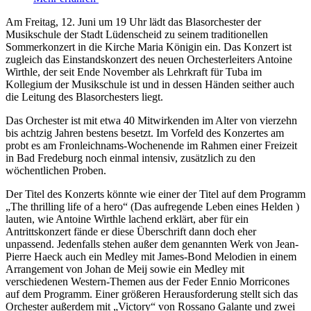
Am Freitag, 12. Juni um 19 Uhr lädt das Blasorchester der
Musikschule der Stadt Lüdenscheid zu seinem traditionellen
Sommerkonzert in die Kirche Maria Königin ein. Das Konzert ist
zugleich das Einstandskonzert des neuen Orchesterleiters Antoine
Wirthle, der seit Ende November als Lehrkraft für Tuba im
Kollegium der Musikschule ist und in dessen Händen seither auch
die Leitung des Blasorchesters liegt.
Das Orchester ist mit etwa 40 Mitwirkenden im Alter von vierzehn
bis achtzig Jahren bestens besetzt. Im Vorfeld des Konzertes am
probt es am Fronleichnams-Wochenende im Rahmen einer Freizeit
in Bad Fredeburg noch einmal intensiv, zusätzlich zu den
wöchentlichen Proben.
Der Titel des Konzerts könnte wie einer der Titel auf dem Programm
„The thrilling life of a hero“ (Das aufregende Leben eines Helden )
lauten, wie Antoine Wirthle lachend erklärt, aber für ein
Antrittskonzert fände er diese Überschrift dann doch eher
unpassend. Jedenfalls stehen außer dem genannten Werk von Jean-
Pierre Haeck auch ein Medley mit James-Bond Melodien in einem
Arrangement von Johan de Meij sowie ein Medley mit
verschiedenen Western-Themen aus der Feder Ennio Morricones
auf dem Programm. Einer größeren Herausforderung stellt sich das
Orchester außerdem mit „Victory“ von Rossano Galante und zwei