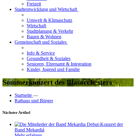
Freizeit
Stadtentwicklung und Wirtschaft
Umwelt & Klimaschutz
Wirtschaft
Stadtplanung & Verkehr
Bauen & Wohnen
Gemeinschaft und Soziales
Info & Service
Gesundheit & Soziales
Senioren, Ehrenamt & Integration
Kinder, Jugend und Familie
Sommerkonzert des Blasorchesters
Startseite
—
Rathaus und Bürger
Nächster Artikel
Debut-Konzert der
Band Mekardiá
Mehr erfahren