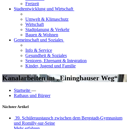
Freizeit
Stadtentwicklung und Wirtschaft
Umwelt & Klimaschutz
Wirtschaft
Stadtplanung & Verkehr
Bauen & Wohnen
Gemeinschaft und Soziales
Info & Service
Gesundheit & Soziales
Senioren, Ehrenamt & Integration
Kinder, Jugend und Familie
Kanalarbeiten im „Eininghauser Weg“
Startseite
—
Rathaus und Bürger
Nächster Artikel
39. Schüleraustausch zwischen dem Bergstadt-Gymnasium
und Romilly-sur-Seine
Mehr erfahren