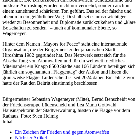
nukleare Aufrüstung würden nicht nur vermehrt, sondern auch in
einem zunehmend schärferen Ton geführt. Das sei der falsche und
obendrein ein gefährlicher Weg. Deshalb sei es umso wichtiger,
wieder zu Besonnenheit und Diplomatie zurückzukehren und „klare
Botschaften zu senden“ – auch auf kommunaler Ebene, so
Wagemeyer.
Hinter dem Namen „Mayors for Peace“ steht eine internationale
Organisation, die der Bürgermeister der japanischen Stadt
Hiroshima 1982 gegründet hat. Das Netzwerk setzt sich für die
Abschaffung von Atomwaffen und für ein weltweit friedliches
Miteinander ein Knapp 8500 Städte aus 166 Ländern beteiligen sich
jährlich am sogenannten „Flaggentag“ der Aktion und hissen die
grün-weiße Flagge. Lüdenscheid ist seit 2024 dabei. Ein Jahr zuvor
hatte der Rat den Beitritt einstimmig beschlossen.
Bürgermeister Sebastian Wagemeyer (Mitte), Bernd Benscheidt von
der Friedensgruppe Lüdenscheid und Lea Maria Gottwald,
Hausinspektorin der Stadtverwaltung, hissten die Flagge vor dem
Rathaus. Foto: Sven Helmig
Inhalt
Ein Zeichen für Frieden und gegen Atomwaffen
Nächster Artikel