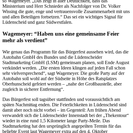
so Wagemeyer. „Das zeigt in aller Deutlichkeit, dass das
Ministerium und Herr Schnieder als Nachfolger von Dr. Volker
Wissing die gute, enge und vertrauensvolle Zusammenarbeit mit uns
und allen Beteiligen fortsetzen.“ Das sei ein wichtiges Signal für
Lüdenscheid und ganz Südwestfalen.
Wagemeyer: “Haben uns eine gemeinsame Feier
mehr als verdient”
Wie genau das Programm für das Bürgerfest aussehen wird, das die
Autobahn GmbH des Bundes und die Lüdenscheider
Stadtmarketing GmbH (LSM) gemeinsam planen, soll Ende August
verkündet werden. „Die ersten Ideen klingen auf jeden Fall schon
sehr vielversprechend“, sagt Wagemeyer. Die große Party auf der
Autobahn soll wohl auf der Südseite in Höhe des Ratsplatzes
Oberhunscheid gefeiert werden – „nahe der Großbaustelle, aber
zugleich in sicherer Entfernung“.
Das Bürgerfest soll tagsüber stattfinden und voraussichtlich am
späten Nachmittag enden. Die Feierlichkeiten in Lüdenscheid sind
damit aber noch nicht vorbei – im Gegenteil: Am frühen Abend
verwandelt sich die Lüdenscheider Innenstadt bei der „Thekentour“
wieder in eine rund 1,5 Kilometer lange Party-Meile. Das
Stadtmarketing hat den ursprünglich angepeilten Termin für das
beliebte Event laut Wagemeyer extra auf den 4. Oktober