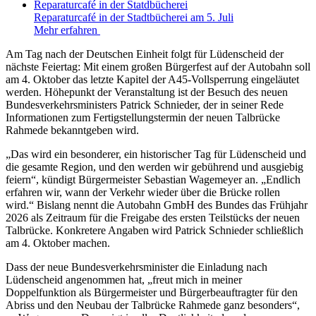
Reparaturcafé in der Stadtbücherei am 5. Juli
Mehr erfahren
Am Tag nach der Deutschen Einheit folgt für Lüdenscheid der
nächste Feiertag: Mit einem großen Bürgerfest auf der Autobahn soll
am 4. Oktober das letzte Kapitel der A45-Vollsperrung eingeläutet
werden. Höhepunkt der Veranstaltung ist der Besuch des neuen
Bundesverkehrsministers Patrick Schnieder, der in seiner Rede
Informationen zum Fertigstellungstermin der neuen Talbrücke
Rahmede bekanntgeben wird.
„Das wird ein besonderer, ein historischer Tag für Lüdenscheid und
die gesamte Region, und den werden wir gebührend und ausgiebig
feiern“, kündigt Bürgermeister Sebastian Wagemeyer an. „Endlich
erfahren wir, wann der Verkehr wieder über die Brücke rollen
wird.“ Bislang nennt die Autobahn GmbH des Bundes das Frühjahr
2026 als Zeitraum für die Freigabe des ersten Teilstücks der neuen
Talbrücke. Konkretere Angaben wird Patrick Schnieder schließlich
am 4. Oktober machen.
Dass der neue Bundesverkehrsminister die Einladung nach
Lüdenscheid angenommen hat, „freut mich in meiner
Doppelfunktion als Bürgermeister und Bürgerbeauftragter für den
Abriss und den Neubau der Talbrücke Rahmede ganz besonders“,