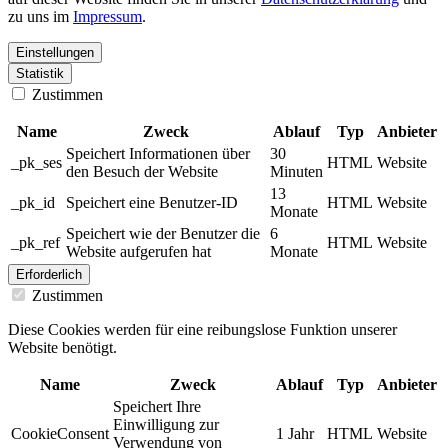
zu uns im
Impressum
.
Einstellungen
Statistik
Zustimmen
Name
Zweck
Ablauf
Typ
Anbieter
Speichert Informationen über
30
_pk_ses
HTML
Website
den Besuch der Website
Minuten
13
_pk_id
Speichert eine Benutzer-ID
HTML
Website
Monate
Speichert wie der Benutzer die
6
_pk_ref
HTML
Website
Website aufgerufen hat
Monate
Erforderlich
Zustimmen
Diese Cookies werden für eine reibungslose Funktion unserer
Website benötigt.
Name
Zweck
Ablauf
Typ
Anbieter
Speichert Ihre
Einwilligung zur
CookieConsent
1 Jahr
HTML
Website
Verwendung von