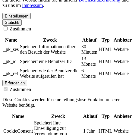
zu uns im
Impressum
.
Einstellungen
Statistik
Zustimmen
Name
Zweck
Ablauf
Typ
Anbieter
Speichert Informationen über
30
_pk_ses
HTML
Website
den Besuch der Website
Minuten
13
_pk_id
Speichert eine Benutzer-ID
HTML
Website
Monate
Speichert wie der Benutzer die
6
_pk_ref
HTML
Website
Website aufgerufen hat
Monate
Erforderlich
Zustimmen
Diese Cookies werden für eine reibungslose Funktion unserer
Website benötigt.
Name
Zweck
Ablauf
Typ
Anbieter
Speichert Ihre
Einwilligung zur
CookieConsent
1 Jahr
HTML
Website
Verwendung von